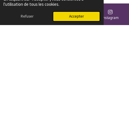
l'utilisation de tous les cookies.
Voir le calendrier
Refuser
Accepter
E-mail
Téléphone
Carte
Instagram