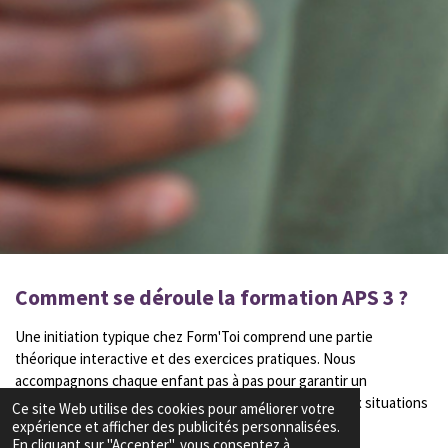
Comment se déroule la formation APS 3 ?
Une initiation typique chez Form'Toi comprend une partie
théorique interactive et des exercices pratiques. Nous
accompagnons chaque enfant pas à pas pour garantir un
apprentissage optimal et une préparation adéquate aux situations
Ce site Web utilise des cookies pour améliorer votre
d'urgence.
expérience et afficher des publicités personnalisées.
En cliquant sur "Accepter", vous consentez à