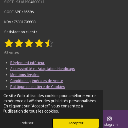
SIRET : 93182904800012
CODE APE : 8559A
NDA : 75331709933
Satisfaction client :
1
2
3
4
5
E
É
n
v
é
é
é
é
é
v
63 votes
a
o
t
t
t
t
t
l
y
Règlement intérieur
u
e
o
o
o
o
o
Accessibilité et Adaptation Handicaps
a
r
Mentions légales
i
i
i
i
i
l
t
Conditions générales de vente
'
i
l
l
l
l
l
Politique en matière de Cookies
é
o
© 2025 - 2026 Form'Toi
v
e
e
e
e
e
Ce site Web utilise des cookies pour améliorer votre
n
a
Propulsé par
Webador
expérience et afficher des publicités personnalisées.
:
l
s
s
s
s
En cliquant sur "Accepter", vous consentez à
4
u
l'utilisation de tous les cookies.
a
.
t
7
Refuser
Accepter
i
E-mail
Téléphone
Carte
Instagram
1